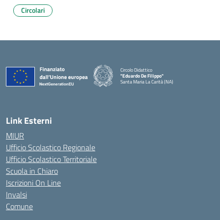
Circolari
Circolo Didattico
"Eduardo De Filippo"
Santa Maria La Carità (NA)
— Visita la pagina iniziale della scuola
Link Esterni
MIUR
Ufficio Scolastico Regionale
Ufficio Scolastico Territoriale
Scuola in Chiaro
Iscrizioni On Line
Invalsi
Comune