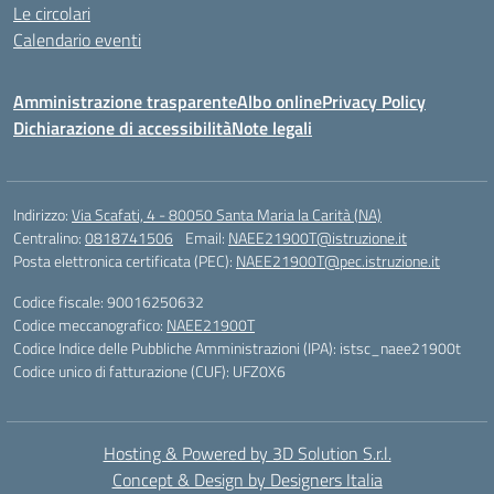
Le circolari
Calendario eventi
Amministrazione trasparente
Albo online
Privacy Policy
Dichiarazione di accessibilità
Note legali
Indirizzo:
Via Scafati, 4 - 80050 Santa Maria la Carità (NA)
Centralino:
0818741506
Email:
NAEE21900T@istruzione.it
Posta elettronica certificata (PEC):
NAEE21900T@pec.istruzione.it
Codice fiscale: 90016250632
Codice meccanografico:
NAEE21900T
Codice Indice delle Pubbliche Amministrazioni (IPA): istsc_naee21900t
Codice unico di fatturazione (CUF): UFZ0X6
Hosting & Powered by 3D Solution S.r.l.
Concept & Design by Designers Italia