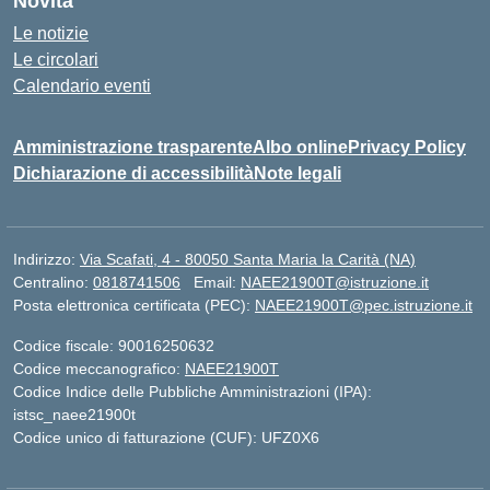
Novità
Le notizie
Le circolari
Calendario eventi
Amministrazione trasparente
Albo online
Privacy Policy
Dichiarazione di accessibilità
Note legali
Indirizzo:
Via Scafati, 4 - 80050 Santa Maria la Carità (NA)
Centralino:
0818741506
Email:
NAEE21900T@istruzione.it
Posta elettronica certificata (PEC):
NAEE21900T@pec.istruzione.it
Codice fiscale: 90016250632
Codice meccanografico:
NAEE21900T
Codice Indice delle Pubbliche Amministrazioni (IPA):
istsc_naee21900t
Codice unico di fatturazione (CUF): UFZ0X6