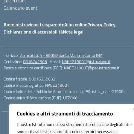
Le circolari
Calendario eventi
Amministrazione trasparente
Albo online
Privacy Policy
Dichiarazione di accessibilità
Note legali
Indirizzo:
Via Scafati, 4 - 80050 Santa Maria la Carità (NA)
Centralino:
0818741506
Email:
NAEE21900T@istruzione.it
Posta elettronica certificata (PEC):
NAEE21900T@pec.istruzione.it
Codice fiscale: 90016250632
Codice meccanografico:
NAEE21900T
Codice Indice delle Pubbliche Amministrazioni (IPA): istsc_naee21900t
Codice unico di fatturazione (CUF): UFZ0X6
Cookies e altri strumenti di tracciamento
Hosting & Powered by 3D Solution S.r.l.
Il nostro Istituto non utilizza strumenti di profilazione degli utenti -
Concept & Design by Designers Italia
sono utilizzati esclusivamente cookies tecnici necessari al