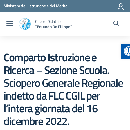
Vai ai contenuti
Vai al menu di navigazione
Vai al footer
Ministero dell'Istruzione e del Merito
Circolo Didattico
"Eduardo De Filippo"
A
Comparto Istruzione e
Ricerca – Sezione Scuola.
Sciopero Generale Regionale
indetto da FLC CGIL per
l’intera giornata del 16
dicembre 2022.