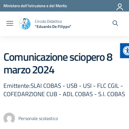
Vai ai contenuti
Vai al menu di navigazione
Vai al footer
Ministero dell'Istruzione e del Merito
Circolo Didattico
"Eduardo De Filippo"
A
Comunicazione sciopero 8
marzo 2024
Emittente:SLAI COBAS - USB - USI - FLC CGIL -
COFEDARZIONE CUB - ADL COBAS - S.I. COBAS
Personale scolastico