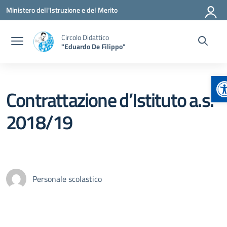
Vai ai contenuti
Vai al menu di navigazione
Vai al footer
Ministero dell'Istruzione e del Merito
Circolo Didattico
"Eduardo De Filippo"
A
Contrattazione d’Istituto a.s.
2018/19
Personale scolastico