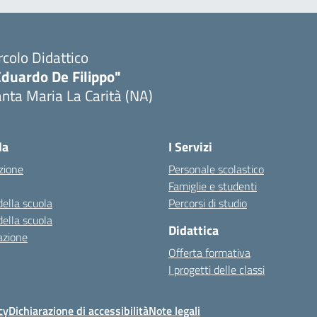
rcolo Didattico
Eduardo De Filippo"
nta Maria La Carità (NA)
Visita la pagina iniziale della scuola
la
I Servizi
zione
Personale scolastico
Famiglie e studenti
della scuola
Percorsi di studio
della scuola
Didattica
azione
Offerta formativa
I progetti delle classi
cy
Dichiarazione di accessibilità
Note legali