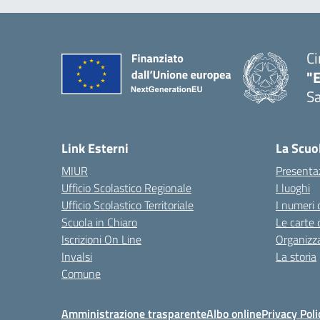
Ci
"
Sa
— 
Link Esterni
La Scuo
MIUR
Presenta
Ufficio Scolastico Regionale
I luoghi
Ufficio Scolastico Territoriale
I numeri 
Scuola in Chiaro
Le carte 
Iscrizioni On Line
Organizz
Invalsi
La storia
Comune
Amministrazione trasparente
Albo online
Privacy Poli