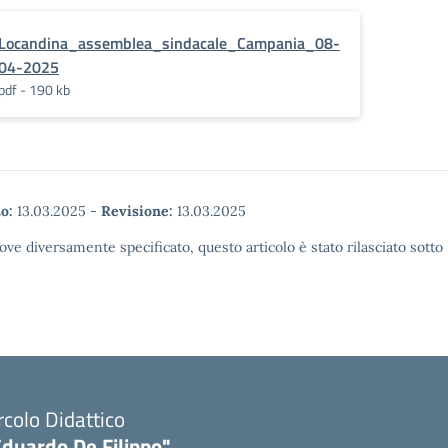
Locandina_assemblea_sindacale_Campania_08-
04-2025
pdf - 190 kb
o:
13.03.2025
-
Revisione:
13.03.2025
ove diversamente specificato, questo articolo è stato rilasciato sott
rcolo Didattico
Eduardo De Filippo"