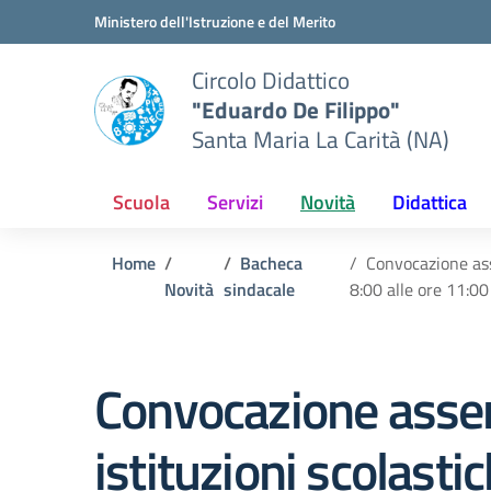
Vai ai contenuti
Vai al menu di navigazione
Vai al footer
Ministero dell'Istruzione e del Merito
Circolo Didattico
"Eduardo De Filippo"
Santa Maria La Carità (NA)
Scuola
Servizi
Novità
Didattica
Home
Bacheca
Convocazione ass
Novità
sindacale
8:00 alle ore 11:0
Convocazione assem
istituzioni scolast