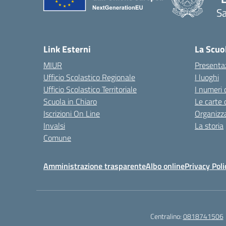
Sa
— 
Link Esterni
La Scuo
MIUR
Presenta
Ufficio Scolastico Regionale
I luoghi
Ufficio Scolastico Territoriale
I numeri 
Scuola in Chiaro
Le carte 
Iscrizioni On Line
Organizz
Invalsi
La storia
Comune
Amministrazione trasparente
Albo online
Privacy Poli
Centralino:
0818741506