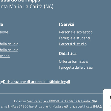
nta Maria La Carità (NA)
Visita la pagina iniziale della scuola
la
I Servizi
zione
Personale scolastico
Famiglie e studenti
della scuola
Percorsi di studio
della scuola
Didattica
azione
Offerta formativa
I progetti delle classi
cy
Dichiarazione di accessibilità
Note legali
Indirizzo:
Via Scafati, 4 - 80050 Santa Maria la Carità (NA)
Email:
NAEE21900T@istruzione.it
Posta elettronica certificata (PEC):
NAEE2