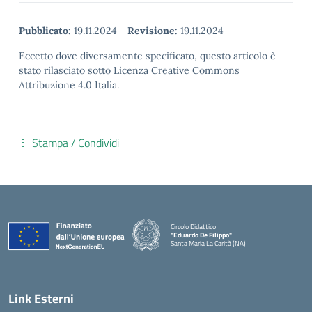
Pubblicato:
19.11.2024
-
Revisione:
19.11.2024
Eccetto dove diversamente specificato, questo articolo è
stato rilasciato sotto Licenza Creative Commons
Attribuzione 4.0 Italia.
Stampa / Condividi
Circolo Didattico
"Eduardo De Filippo"
Santa Maria La Carità (NA)
— Visita la pagina iniziale della scuola
Link Esterni