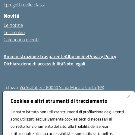
I progetti delle classi
Novità
Le notizie
Le circolari
Calendario eventi
Amministrazione trasparente
Albo online
Privacy Policy
Dichiarazione di accessibilità
Note legali
Indirizzo:
Via Scafati, 4 - 80050 Santa Maria la Carità (NA)
Centralino:
0818741506
Email:
NAEE21900T@istruzione.it
Posta elettronica certificata (PEC):
Cookies e altri strumenti di tracciamento
NAEE21900T@pec.istruzione.it
Codice fiscale: 90016250632
Il nostro Istituto non utilizza strumenti di profilazione degli utenti -
Codice meccanografico:
NAEE21900T
sono utilizzati esclusivamente cookies tecnici necessari al
Codice Indice delle Pubbliche Amministrazioni (IPA): istsc_naee21900t
corretto funzionamento del sito, alla fruibilità dei servizi
Codice unico di fatturazione (CUF): UFZ0X6
istituzionali e alla sua accessibilità – sono utilizzati, inoltre,