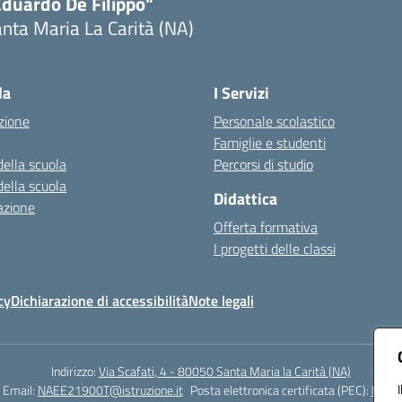
Eduardo De Filippo"
nta Maria La Carità (NA)
Visita la pagina iniziale della scuola
la
I Servizi
zione
Personale scolastico
Famiglie e studenti
della scuola
Percorsi di studio
della scuola
Didattica
azione
Offerta formativa
I progetti delle classi
cy
Dichiarazione di accessibilità
Note legali
Indirizzo:
Via Scafati, 4 - 80050 Santa Maria la Carità (NA)
Email:
NAEE21900T@istruzione.it
Posta elettronica certificata (PEC):
NAEE2