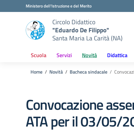
Vai ai contenuti
Vai al menu di navigazione
Vai al footer
Ministero dell'Istruzione e del Merito
Circolo Didattico
"Eduardo De Filippo"
Santa Maria La Carità (NA)
Scuola
Servizi
Novità
Didattica
Home
Novità
Bacheca sindacale
Convocazi
Convocazione assem
ATA per il 03/05/