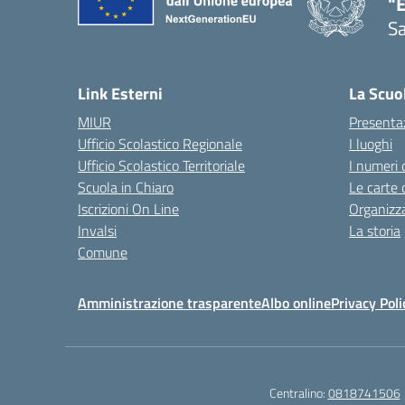
"
Sa
— 
Link Esterni
La Scuo
MIUR
Presenta
Ufficio Scolastico Regionale
I luoghi
Ufficio Scolastico Territoriale
I numeri 
Scuola in Chiaro
Le carte 
Iscrizioni On Line
Organizz
Invalsi
La storia
Comune
Amministrazione trasparente
Albo online
Privacy Poli
Centralino:
0818741506