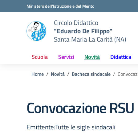
Vai ai contenuti
Vai al menu di navigazione
Vai al footer
Ministero dell'Istruzione e del Merito
Circolo Didattico
"Eduardo De Filippo"
Santa Maria La Carità (NA)
Scuola
Servizi
Novità
Didattica
Home
Novità
Bacheca sindacale
Convocaz
Convocazione RSU
Emittente:Tutte le sigle sindacali