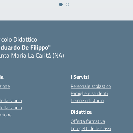
rcolo Didattico
Eduardo De Filippo"
nta Maria La Carità (NA)
Visita la pagina iniziale della scuola
la
I Servizi
zione
Personale scolastico
Famiglie e studenti
della scuola
Percorsi di studio
della scuola
Didattica
azione
Offerta formativa
I progetti delle classi