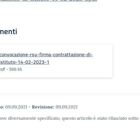
menti
convocazione-rsu-firma-contrattazione-di-
istituto-14-02-2023-1
pdf - 566 kb
o:
09.09.2021
-
Revisione:
09.09.2021
ove diversamente specificato, questo articolo è stato rilasciato sott