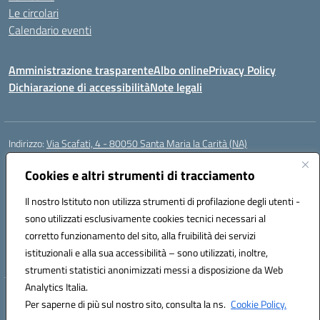
Le circolari
Calendario eventi
Amministrazione trasparente
Albo online
Privacy Policy
Dichiarazione di accessibilità
Note legali
Indirizzo:
Via Scafati, 4 - 80050 Santa Maria la Carità (NA)
Centralino:
0818741506
Email:
NAEE21900T@istruzione.it
Posta elettronica certificata (PEC):
Cookies e altri strumenti di tracciamento
NAEE21900T@pec.istruzione.it
Codice fiscale: 90016250632
Il nostro Istituto non utilizza strumenti di profilazione degli utenti -
Codice meccanografico:
NAEE21900T
sono utilizzati esclusivamente cookies tecnici necessari al
Codice Indice delle Pubbliche Amministrazioni (IPA): istsc_naee21900t
corretto funzionamento del sito, alla fruibilità dei servizi
Codice unico di fatturazione (CUF): UFZ0X6
istituzionali e alla sua accessibilità – sono utilizzati, inoltre,
strumenti statistici anonimizzati messi a disposizione da Web
Analytics Italia.
Hosting & Powered by 3D Solution S.r.l.
Per saperne di più sul nostro sito, consulta la ns.
Cookie Policy.
Concept & Design by Designers Italia