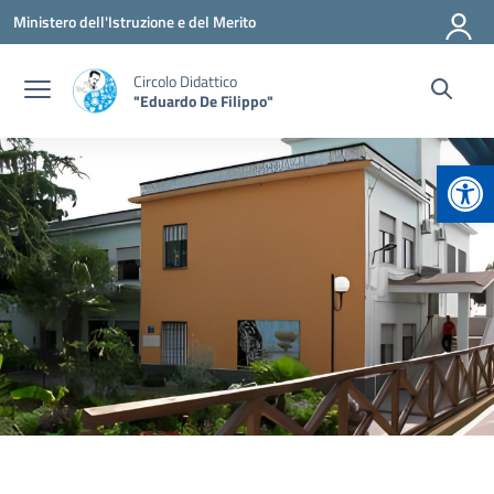
Vai ai contenuti
Vai al menu di navigazione
Vai al footer
Ministero dell'Istruzione e del Merito
Circolo Didattico
"Eduardo De Filippo"
Apr