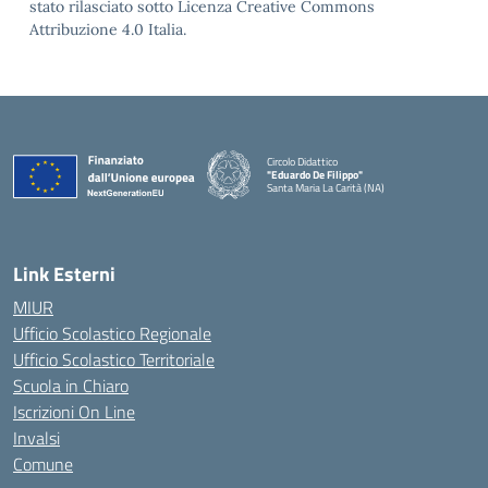
stato rilasciato sotto Licenza Creative Commons
Attribuzione 4.0 Italia.
Circolo Didattico
"Eduardo De Filippo"
Santa Maria La Carità (NA)
— Visita la pagina iniziale della scuola
Link Esterni
MIUR
Ufficio Scolastico Regionale
Ufficio Scolastico Territoriale
Scuola in Chiaro
Iscrizioni On Line
Invalsi
Comune