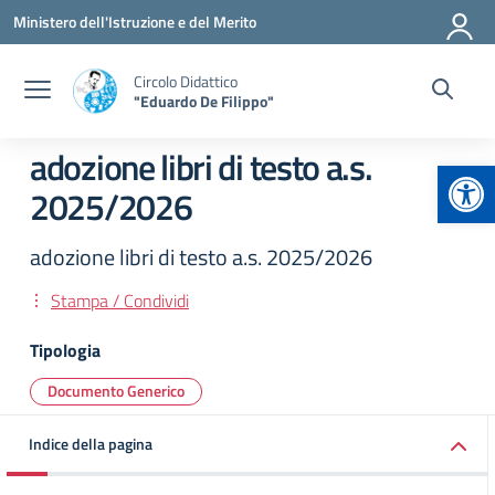
Vai ai contenuti
Vai al menu di navigazione
Vai al footer
Ministero dell'Istruzione e del Merito
Circolo Didattico
"Eduardo De Filippo"
adozione libri di testo a.s.
Apr
2025/2026
adozione libri di testo a.s. 2025/2026
Stampa / Condividi
Tipologia
Documento Generico
Indice della pagina