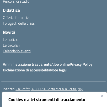
Percorsi di studio
Didattica
Offerta formativa
I progetti delle classi
Novità
Le notizie
Le circolari
Calendario eventi
Amministrazione trasparente
Albo online
Privacy Policy
Dichiarazione di accessibilità
Note legali
Indirizzo:
Via Scafati, 4 - 80050 Santa Maria la Carità (NA)
Centralino:
0818741506
Email:
NAEE21900T@istruzione.it
Posta elettronica certificata (PEC):
Cookies e altri strumenti di tracciamento
NAEE21900T@pec.istruzione.it