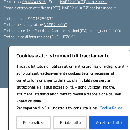
Centralino:
0818741506
Email:
NAEE21900T@istruzione.it
Posta elettronica certificata (PEC):
NAEE21900T@pec.istruzione.it
Codice fiscale: 90016250632
Codice meccanografico:
NAEE21900T
Codice Indice delle Pubbliche Amministrazioni (IPA): istsc_naee21900t
Codice unico di fatturazione (CUF): UFZ0X6
Cookies e altri strumenti di tracciamento
Hosting & Powered by 3D Solution S.r.l.
Concept & Design by Designers Italia
Il nostro Istituto non utilizza strumenti di profilazione degli utenti -
sono utilizzati esclusivamente cookies tecnici necessari al
corretto funzionamento del sito, alla fruibilità dei servizi
istituzionali e alla sua accessibilità – sono utilizzati, inoltre,
strumenti statistici anonimizzati messi a disposizione da Web
Analytics Italia.
Per saperne di più sul nostro sito, consulta la ns.
Cookie Policy.
Personalizza
Rifiuta tutto
Accettare tutto