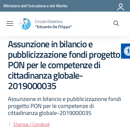
Vai ai contenuti
Vai al menu di navigazione
Vai al footer
Ministero dell'Istruzione e del Merito
Circolo Didattico
"Eduardo De Filippo"
Assunzione in bilancio e
A
pubblicizzazione fondi progetto
PON per le competenze di
cittadinanza globale-
2019000035
Assunzione in bilancio e pubblicizzazione fondi
progetto PON per le competenze di
cittadinanza globale-2019000035
Stampa / Condividi