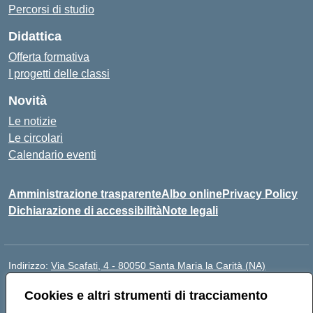
Percorsi di studio
Didattica
Offerta formativa
I progetti delle classi
Novità
Le notizie
Le circolari
Calendario eventi
Amministrazione trasparente
Albo online
Privacy Policy
Dichiarazione di accessibilità
Note legali
Indirizzo:
Via Scafati, 4 - 80050 Santa Maria la Carità (NA)
Centralino:
0818741506
Email:
NAEE21900T@istruzione.it
Cookies e altri strumenti di tracciamento
Posta elettronica certificata (PEC):
NAEE21900T@pec.istruzione.it