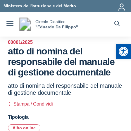
Vai ai contenuti
Vai al menu di navigazione
Vai al footer
Ministero dell'Istruzione e del Merito
Circolo Didattico
"Eduardo De Filippo"
00001/2025
Apr
atto di nomina del
responsabile del manuale
di gestione documentale
atto di nomina del responsabile del manuale
di gestione documentale
Stampa / Condividi
Tipologia
Albo online