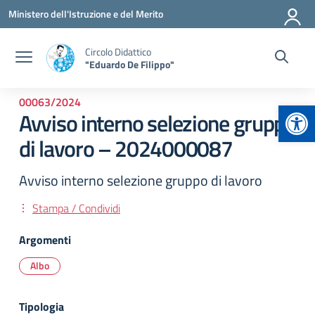
Vai ai contenuti
Vai al menu di navigazione
Vai al footer
Ministero dell'Istruzione e del Merito
Circolo Didattico
"Eduardo De Filippo"
00063/2024
Apr
Avviso interno selezione gruppo
di lavoro – 2024000087
Avviso interno selezione gruppo di lavoro
Stampa / Condividi
Argomenti
Albo
Tipologia