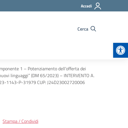
Accedi
Cerca
Apr
omponente 1 – Potenziamento dell’offerta dei
e e nuovi linguaggi” (DM 65/2023) – INTERVENTO A.
3.1-2023-1143-P-31979 CUP: J24D23002720006
Stampa / Condividi