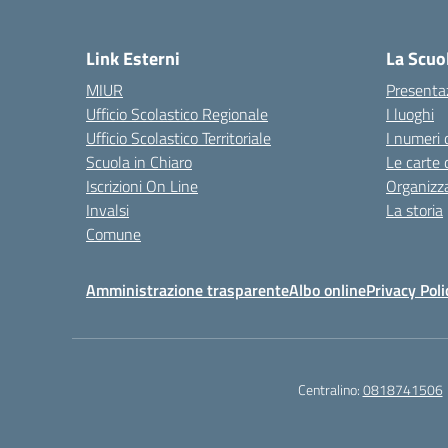
— 
Link Esterni
La Scuo
MIUR
Presenta
Ufficio Scolastico Regionale
I luoghi
Ufficio Scolastico Territoriale
I numeri 
Scuola in Chiaro
Le carte 
Iscrizioni On Line
Organizz
Invalsi
La storia
Comune
Amministrazione trasparente
Albo online
Privacy Poli
Centralino:
0818741506