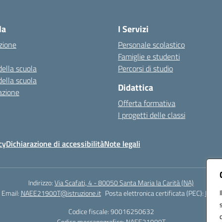
Visita la pagina iniziale della scuola
la
I Servizi
zione
Personale scolastico
Famiglie e studenti
della scuola
Percorsi di studio
della scuola
Didattica
azione
Offerta formativa
I progetti delle classi
cy
Dichiarazione di accessibilità
Note legali
Indirizzo:
Via Scafati, 4 - 80050 Santa Maria la Carità (NA)
Email:
NAEE21900T@istruzione.it
Posta elettronica certificata (PEC):
NAEE2
Codice fiscale: 90016250632
Codice meccanografico:
NAEE21900T