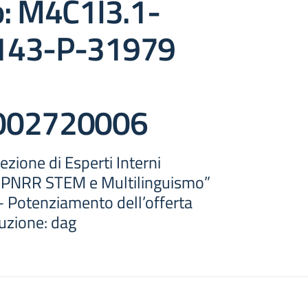
o: M4C1I3.1-
143-P-31979
002720006
ezione di Esperti Interni
 “PNRR STEM e Multilinguismo”
Potenziamento dell’offerta
truzione: dag