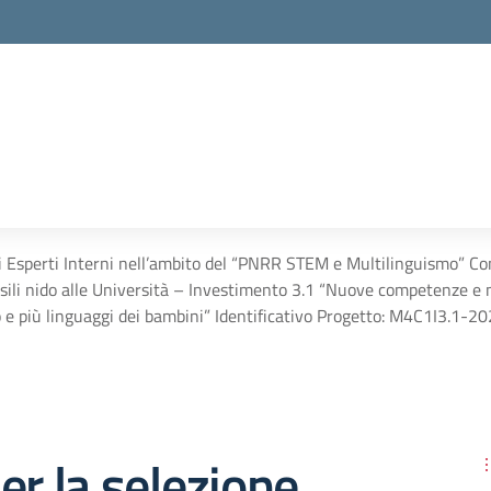
di Esperti Interni nell’ambito del “PNRR STEM e Multilinguismo” C
li asili nido alle Università – Investimento 3.1 “Nuove competenz
ento e più linguaggi dei bambini” Identificativo Progetto: M4C1I
er la selezione