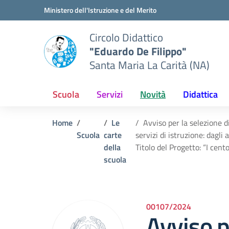
Vai ai contenuti
Vai al menu di navigazione
Vai al footer
Ministero dell'Istruzione e del Merito
Circolo Didattico
"Eduardo De Filippo"
Santa Maria La Carità (NA)
Scuola
Servizi
Novità
Didattica
Home
Le
Avviso per la selezione 
Scuola
carte
servizi di istruzione: dag
della
Titolo del Progetto: “I c
scuola
00107/2024
Avviso p