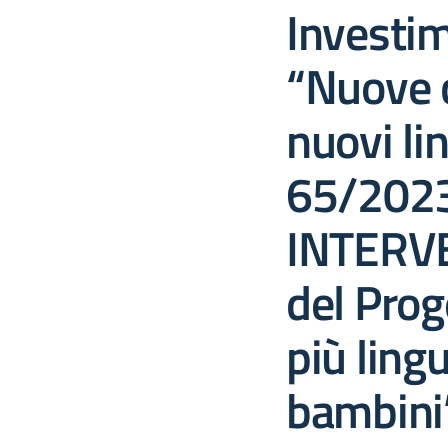
Investi
“Nuove 
nuovi li
65/2023
INTERVE
del Prog
più ling
bambini”