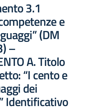
mento 3.1
competenze e
nguaggi” (DM
) –
NTO A. Titolo
etto: “I cento e
uaggi dei
 Identificativo