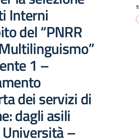
T
i Interni
bito del “PNRR
Multilinguismo”
nte 1 –
amento
rta dei servizi di
e: dagli asili
e Università –