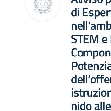
di Espert
nell’am
STEM e 
Compone
Potenzi
dell’offe
istruzion
nido all