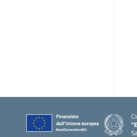
Ci
"
Sa