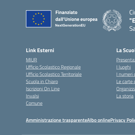
Ci
"
Sa
— 
Link Esterni
La Scuo
MIUR
Presenta
Ufficio Scolastico Regionale
I luoghi
Ufficio Scolastico Territoriale
I numeri 
Scuola in Chiaro
Le carte 
Iscrizioni On Line
Organizz
Invalsi
La storia
Comune
Amministrazione trasparente
Albo online
Privacy Poli