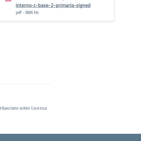
interno-c-base-2-primaria-signed
pdf - 886 kb
rilasciato sotto Licenza