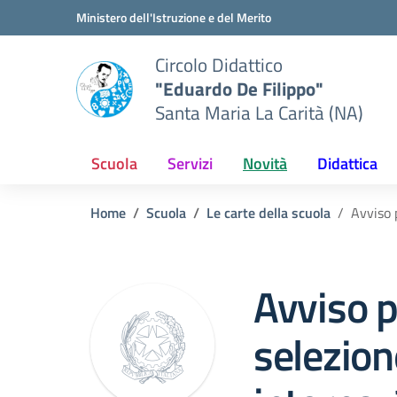
Vai ai contenuti
Vai al menu di navigazione
Vai al footer
Ministero dell'Istruzione e del Merito
Circolo Didattico
"Eduardo De Filippo"
Santa Maria La Carità (NA)
Scuola
Servizi
Novità
Didattica
Home
Scuola
Le carte della scuola
Avviso 
Avviso p
selezion