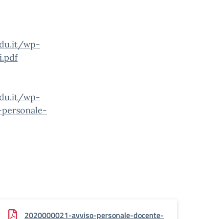
edu.it/wp-
.pdf
edu.it/wp-
personale-
2020000021-avviso-personale-docente-