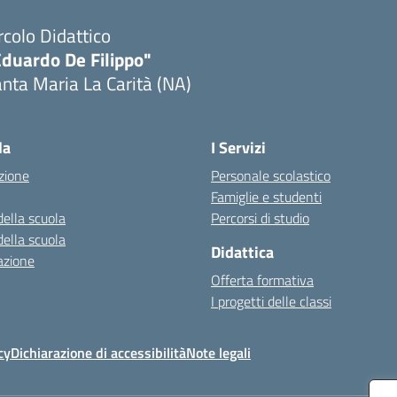
rcolo Didattico
Eduardo De Filippo"
nta Maria La Carità (NA)
Visita la pagina iniziale della scuola
la
I Servizi
zione
Personale scolastico
Famiglie e studenti
della scuola
Percorsi di studio
della scuola
Didattica
azione
Offerta formativa
I progetti delle classi
cy
Dichiarazione di accessibilità
Note legali