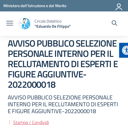
Vai ai contenuti
Vai al menu di navigazione
Vai al footer
Ministero dell'Istruzione e del Merito
Circolo Didattico
"Eduardo De Filippo"
AVVISO PUBBLICO SELEZIONE
A
PERSONALE INTERNO PER IL
RECLUTAMENTO DI ESPERTI E
FIGURE AGGIUNTIVE-
2022000018
AVVISO PUBBLICO SELEZIONE PERSONALE
INTERNO PER IL RECLUTAMENTO DI ESPERTI
E FIGURE AGGIUNTIVE-2022000018
Stampa / Condividi