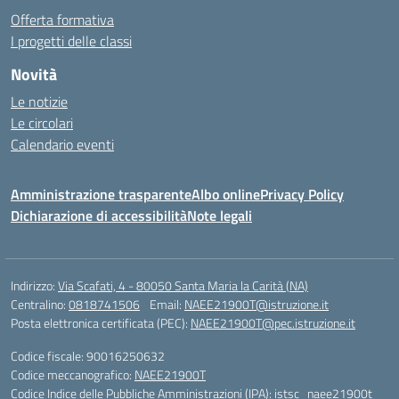
Offerta formativa
I progetti delle classi
Novità
Le notizie
Le circolari
Calendario eventi
Amministrazione trasparente
Albo online
Privacy Policy
Dichiarazione di accessibilità
Note legali
Indirizzo:
Via Scafati, 4 - 80050 Santa Maria la Carità (NA)
Centralino:
0818741506
Email:
NAEE21900T@istruzione.it
Posta elettronica certificata (PEC):
NAEE21900T@pec.istruzione.it
Codice fiscale: 90016250632
Codice meccanografico:
NAEE21900T
Codice Indice delle Pubbliche Amministrazioni (IPA): istsc_naee21900t