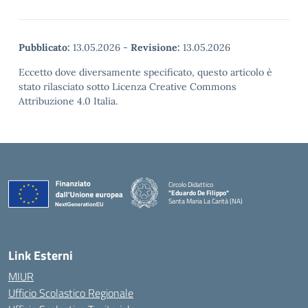
Pubblicato:
13.05.2026
-
Revisione:
13.05.2026
Eccetto dove diversamente specificato, questo articolo è
stato rilasciato sotto Licenza Creative Commons
Attribuzione 4.0 Italia.
Circolo Didattico
"Eduardo De Filippo"
Santa Maria La Carità (NA)
— Visita la pagina iniziale della scuola
Link Esterni
MIUR
Ufficio Scolastico Regionale