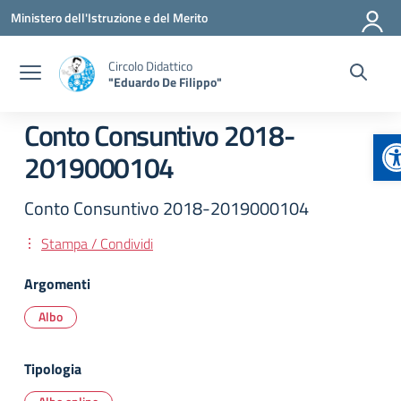
Vai ai contenuti
Vai al menu di navigazione
Vai al footer
Ministero dell'Istruzione e del Merito
Circolo Didattico
"Eduardo De Filippo"
Conto Consuntivo 2018-
A
2019000104
Conto Consuntivo 2018-2019000104
Stampa / Condividi
Argomenti
Albo
Tipologia