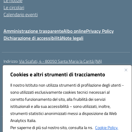
Le notizie
Le circolari
Calendario eventi
Amministrazione trasparente
Albo online
Privacy Policy
Dichiarazione di accessibilità
Note legali
Indirizzo:
Via Scafati, 4 - 80050 Santa Maria la Carità (NA)
Centralino:
0818741506
Email:
NAEE21900T@istruzione.it
Posta elettronica certificata (PEC):
Cookies e altri strumenti di tracciamento
NAEE21900T@pec.istruzione.it
Codice fiscale: 90016250632
Il nostro Istituto non utilizza strumenti di profilazione degli utenti -
Codice meccanografico:
NAEE21900T
sono utilizzati esclusivamente cookies tecnici necessari al
Codice Indice delle Pubbliche Amministrazioni (IPA): istsc_naee21900t
corretto funzionamento del sito, alla fruibilità dei servizi
Codice unico di fatturazione (CUF): UFZ0X6
istituzionali e alla sua accessibilità – sono utilizzati, inoltre,
strumenti statistici anonimizzati messi a disposizione da Web
Analytics Italia.
Hosting & Powered by 3D Solution S.r.l.
Per saperne di più sul nostro sito, consulta la ns.
Cookie Policy.