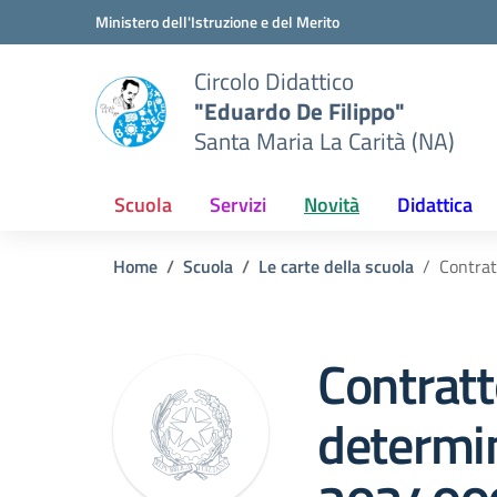
Vai ai contenuti
Vai al menu di navigazione
Vai al footer
Ministero dell'Istruzione e del Merito
Circolo Didattico
"Eduardo De Filippo"
Santa Maria La Carità (NA)
Scuola
Servizi
Novità
Didattica
Home
Scuola
Le carte della scuola
Contra
Contrat
determi