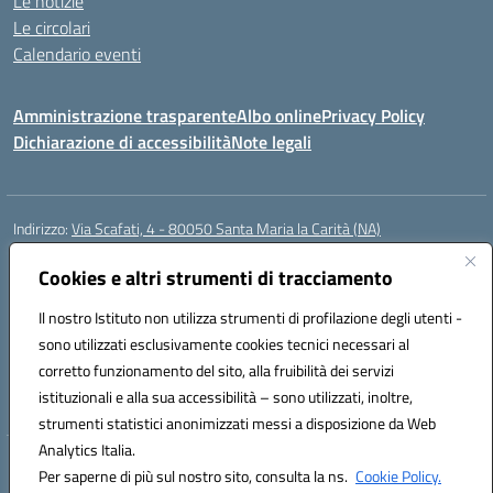
Le notizie
Le circolari
Calendario eventi
Amministrazione trasparente
Albo online
Privacy Policy
Dichiarazione di accessibilità
Note legali
Indirizzo:
Via Scafati, 4 - 80050 Santa Maria la Carità (NA)
Centralino:
0818741506
Email:
NAEE21900T@istruzione.it
Posta elettronica certificata (PEC):
Cookies e altri strumenti di tracciamento
NAEE21900T@pec.istruzione.it
Codice fiscale: 90016250632
Il nostro Istituto non utilizza strumenti di profilazione degli utenti -
Codice meccanografico:
NAEE21900T
sono utilizzati esclusivamente cookies tecnici necessari al
Codice Indice delle Pubbliche Amministrazioni (IPA): istsc_naee21900t
corretto funzionamento del sito, alla fruibilità dei servizi
Codice unico di fatturazione (CUF): UFZ0X6
istituzionali e alla sua accessibilità – sono utilizzati, inoltre,
strumenti statistici anonimizzati messi a disposizione da Web
Analytics Italia.
Hosting & Powered by 3D Solution S.r.l.
Per saperne di più sul nostro sito, consulta la ns.
Cookie Policy.