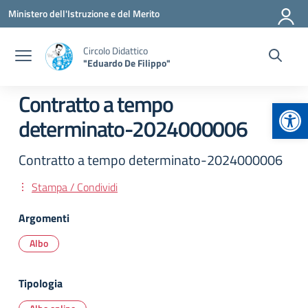
Vai ai contenuti
Vai al menu di navigazione
Vai al footer
Ministero dell'Istruzione e del Merito
Circolo Didattico
"Eduardo De Filippo"
Contratto a tempo
Apr
determinato-2024000006
Contratto a tempo determinato-2024000006
Stampa / Condividi
Argomenti
Albo
Tipologia