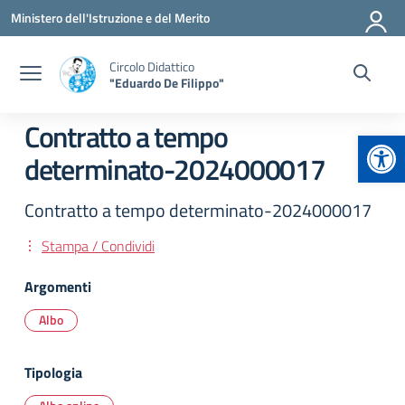
Vai ai contenuti
Vai al menu di navigazione
Vai al footer
Ministero dell'Istruzione e del Merito
Circolo Didattico
"Eduardo De Filippo"
Contratto a tempo
Apr
determinato-2024000017
Contratto a tempo determinato-2024000017
Stampa / Condividi
Argomenti
Albo
Tipologia