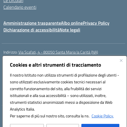
Le circolari
Calendario eventi
Amministrazione trasparente
Albo online
Privacy Policy
Dichiarazione di accessibilità
Note legali
Indirizzo:
Via Scafati, 4 - 80050 Santa Maria la Carità (NA)
Centralino:
0818741506
Email:
NAEE21900T@istruzione.it
Posta elettronica certificata (PEC):
Cookies e altri strumenti di tracciamento
NAEE21900T@pec.istruzione.it
Codice fiscale: 90016250632
Il nostro Istituto non utilizza strumenti di profilazione degli utenti -
Codice meccanografico:
NAEE21900T
sono utilizzati esclusivamente cookies tecnici necessari al
Codice Indice delle Pubbliche Amministrazioni (IPA): istsc_naee21900t
corretto funzionamento del sito, alla fruibilità dei servizi
Codice unico di fatturazione (CUF): UFZ0X6
istituzionali e alla sua accessibilità – sono utilizzati, inoltre,
strumenti statistici anonimizzati messi a disposizione da Web
Analytics Italia.
Hosting & Powered by 3D Solution S.r.l.
Per saperne di più sul nostro sito, consulta la ns.
Cookie Policy.
Concept & Design by Designers Italia