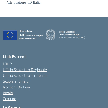
Attribuzione 4.0 Italia.
Circolo Didattico
"Eduardo De Filippo"
Santa Maria La Carità (NA)
— Visita la pagina iniziale della scuola
Link Esterni
MIUR
Ufficio Scolastico Regionale
Ufficio Scolastico Territoriale
Scuola in Chiaro
Iscrizioni On Line
Invalsi
Comune
La Scuola