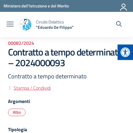
Vai ai contenuti
Vai al menu di navigazione
Vai al footer
Ministero dell'Istruzione e del Merito
Circolo Didattico
"Eduardo De Filippo"
00082/2024
Apr
Contratto a tempo determinato
– 2024000093
Contratto a tempo determinato
Stampa / Condividi
Argomenti
Albo
Tipologia