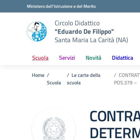
Vai ai contenuti
Vai al menu di navigazione
Vai al footer
Ministero dell'Istruzione e del Merito
Circolo Didattico
"Eduardo De Filippo"
Santa Maria La Carità (NA)
Scuola
Servizi
Novità
Didattica
Home
Le carte della
CONTRATT
Scuola
scuola
POS.379 –
CONTRA
DETERM