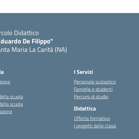
rcolo Didattico
Eduardo De Filippo"
nta Maria La Carità (NA)
Visita la pagina iniziale della scuola
la
I Servizi
zione
Personale scolastico
Famiglie e studenti
della scuola
Percorsi di studio
della scuola
Didattica
azione
Offerta formativa
I progetti delle classi