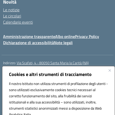
Novità
Le notizie
Le circolari
Calendario eventi
Amministrazione trasparente
Albo online
Privacy Policy
Dichiarazione di accessibilità
Note legali
Indirizzo:
Via Scafati, 4 - 80050 Santa Maria la Carità (NA)
Centralino:
0818741506
Email:
NAEE21900T@istruzione.it
Posta elettronica certificata (PEC):
Cookies e altri strumenti di tracciamento
NAEE21900T@pec.istruzione.it
Codice fiscale: 90016250632
Il nostro Istituto non utilizza strumenti di profilazione degli utenti -
Codice meccanografico:
NAEE21900T
sono utilizzati esclusivamente cookies tecnici necessari al
Codice Indice delle Pubbliche Amministrazioni (IPA): istsc_naee21900t
corretto funzionamento del sito, alla fruibilità dei servizi
Codice unico di fatturazione (CUF): UFZ0X6
istituzionali e alla sua accessibilità – sono utilizzati, inoltre,
strumenti statistici anonimizzati messi a disposizione da Web
Analytics Italia.