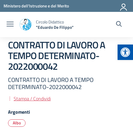
Vai ai contenuti
Vai al menu di navigazione
Vai al footer
Ministero dell'Istruzione e del Merito
Circolo Didattico
"Eduardo De Filippo"
CONTRATTO DI LAVORO A
Apr
TEMPO DETERMINATO-
2022000042
CONTRATTO DI LAVORO A TEMPO
DETERMINATO-2022000042
Stampa / Condividi
Argomenti
Albo