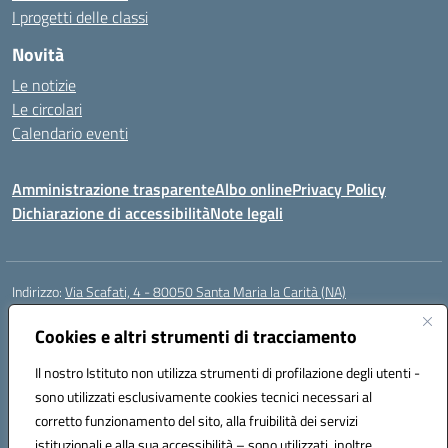
I progetti delle classi
Novità
Le notizie
Le circolari
Calendario eventi
Amministrazione trasparente
Albo online
Privacy Policy
Dichiarazione di accessibilità
Note legali
Indirizzo:
Via Scafati, 4 - 80050 Santa Maria la Carità (NA)
Centralino:
0818741506
Email:
NAEE21900T@istruzione.it
Posta elettronica certificata (PEC):
Cookies e altri strumenti di tracciamento
NAEE21900T@pec.istruzione.it
Codice fiscale: 90016250632
Il nostro Istituto non utilizza strumenti di profilazione degli utenti -
Codice meccanografico:
NAEE21900T
sono utilizzati esclusivamente cookies tecnici necessari al
Codice Indice delle Pubbliche Amministrazioni (IPA): istsc_naee21900t
corretto funzionamento del sito, alla fruibilità dei servizi
Codice unico di fatturazione (CUF): UFZ0X6
istituzionali e alla sua accessibilità – sono utilizzati, inoltre,