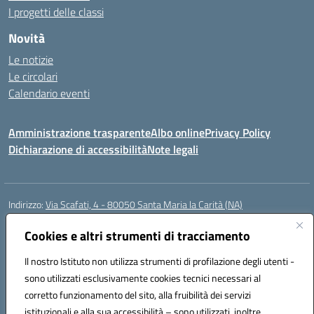
I progetti delle classi
Novità
Le notizie
Le circolari
Calendario eventi
Amministrazione trasparente
Albo online
Privacy Policy
Dichiarazione di accessibilità
Note legali
Indirizzo:
Via Scafati, 4 - 80050 Santa Maria la Carità (NA)
Centralino:
0818741506
Email:
NAEE21900T@istruzione.it
Posta elettronica certificata (PEC):
Cookies e altri strumenti di tracciamento
NAEE21900T@pec.istruzione.it
Codice fiscale: 90016250632
Il nostro Istituto non utilizza strumenti di profilazione degli utenti -
Codice meccanografico:
NAEE21900T
sono utilizzati esclusivamente cookies tecnici necessari al
Codice Indice delle Pubbliche Amministrazioni (IPA): istsc_naee21900t
corretto funzionamento del sito, alla fruibilità dei servizi
Codice unico di fatturazione (CUF): UFZ0X6
istituzionali e alla sua accessibilità – sono utilizzati, inoltre,