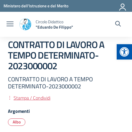
Vai ai contenuti
Vai al menu di navigazione
Vai al footer
Ministero dell'Istruzione e del Merito
Circolo Didattico
"Eduardo De Filippo"
CONTRATTO DI LAVORO A
Apr
TEMPO DETERMINATO-
2023000002
CONTRATTO DI LAVORO A TEMPO
DETERMINATO-2023000002
Stampa / Condividi
Argomenti
Albo