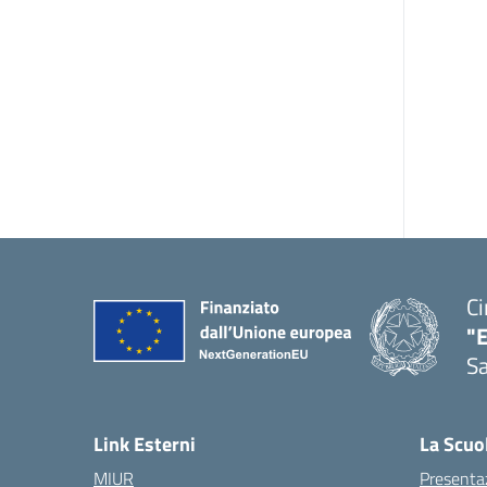
Ci
"
Sa
— 
Link Esterni
La Scuo
MIUR
Presenta