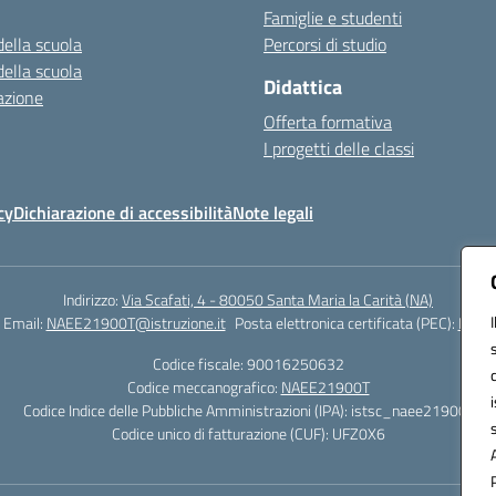
Famiglie e studenti
della scuola
Percorsi di studio
della scuola
Didattica
azione
Offerta formativa
I progetti delle classi
cy
Dichiarazione di accessibilità
Note legali
Indirizzo:
Via Scafati, 4 - 80050 Santa Maria la Carità (NA)
Email:
NAEE21900T@istruzione.it
Posta elettronica certificata (PEC):
NAEE2
Codice fiscale: 90016250632
Codice meccanografico:
NAEE21900T
Codice Indice delle Pubbliche Amministrazioni (IPA): istsc_naee21900t
Codice unico di fatturazione (CUF): UFZ0X6