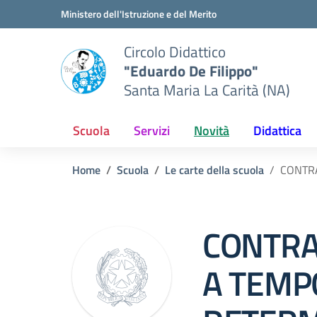
Vai ai contenuti
Vai al menu di navigazione
Vai al footer
Ministero dell'Istruzione e del Merito
Circolo Didattico
"Eduardo De Filippo"
Santa Maria La Carità (NA)
Scuola
Servizi
Novità
Didattica
Home
Scuola
Le carte della scuola
CONTR
CONTRA
A TEMP