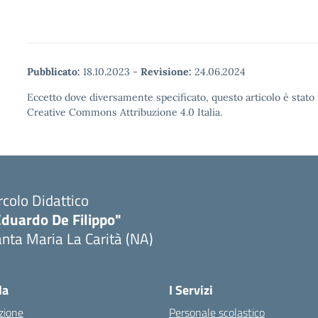
Pubblicato:
18.10.2023
-
Revisione:
24.06.2024
Eccetto dove diversamente specificato, questo articolo è stato 
Creative Commons Attribuzione 4.0 Italia.
rcolo Didattico
Eduardo De Filippo"
nta Maria La Carità (NA)
Visita la pagina iniziale della scuola
la
I Servizi
zione
Personale scolastico