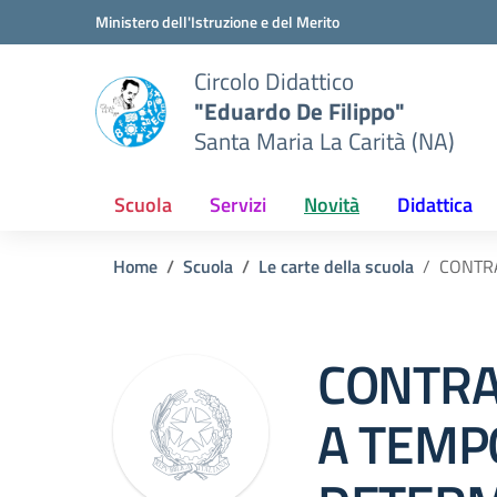
Vai ai contenuti
Vai al menu di navigazione
Vai al footer
Ministero dell'Istruzione e del Merito
Circolo Didattico
"Eduardo De Filippo"
Santa Maria La Carità (NA)
Scuola
Servizi
Novità
Didattica
Home
Scuola
Le carte della scuola
CONTR
CONTRA
A TEMP