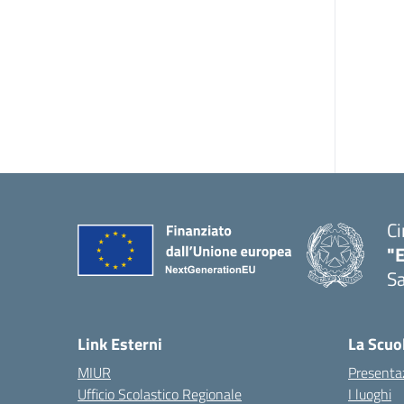
Ci
"
Sa
— 
Link Esterni
La Scuo
MIUR
Presenta
Ufficio Scolastico Regionale
I luoghi