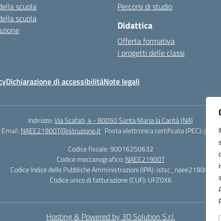
della scuola
Percorsi di studio
della scuola
Didattica
azione
Offerta formativa
I progetti delle classi
cy
Dichiarazione di accessibilità
Note legali
Indirizzo:
Via Scafati, 4 - 80050 Santa Maria la Carità (NA)
Email:
NAEE21900T@istruzione.it
Posta elettronica certificata (PEC):
NAEE2
Codice fiscale: 90016250632
Codice meccanografico:
NAEE21900T
Codice Indice delle Pubbliche Amministrazioni (IPA): istsc_naee21900t
Codice unico di fatturazione (CUF): UFZ0X6
Hosting & Powered by 3D Solution S.r.l.