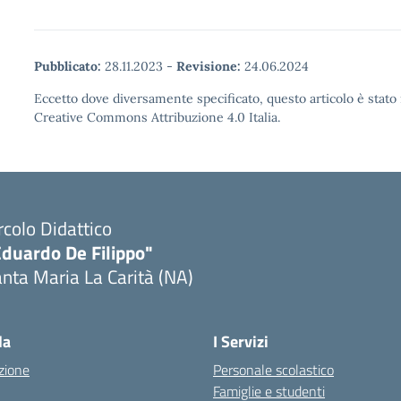
Pubblicato:
28.11.2023
-
Revisione:
24.06.2024
Eccetto dove diversamente specificato, questo articolo è stato 
Creative Commons Attribuzione 4.0 Italia.
rcolo Didattico
Eduardo De Filippo"
nta Maria La Carità (NA)
Visita la pagina iniziale della scuola
la
I Servizi
zione
Personale scolastico
Famiglie e studenti