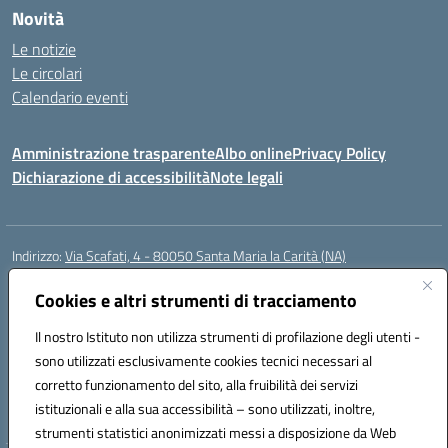
Novità
Le notizie
Le circolari
Calendario eventi
Amministrazione trasparente
Albo online
Privacy Policy
Dichiarazione di accessibilità
Note legali
Indirizzo:
Via Scafati, 4 - 80050 Santa Maria la Carità (NA)
Centralino:
0818741506
Email:
NAEE21900T@istruzione.it
Posta elettronica certificata (PEC):
Cookies e altri strumenti di tracciamento
NAEE21900T@pec.istruzione.it
Codice fiscale: 90016250632
Il nostro Istituto non utilizza strumenti di profilazione degli utenti -
Codice meccanografico:
NAEE21900T
sono utilizzati esclusivamente cookies tecnici necessari al
Codice Indice delle Pubbliche Amministrazioni (IPA): istsc_naee21900t
corretto funzionamento del sito, alla fruibilità dei servizi
Codice unico di fatturazione (CUF): UFZ0X6
istituzionali e alla sua accessibilità – sono utilizzati, inoltre,
strumenti statistici anonimizzati messi a disposizione da Web