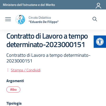
Vai ai contenuti
Vai al menu di navigazione
Vai al footer
Ministero dell'Istruzione e del Merito
Circolo Didattico
"Eduardo De Filippo"
Contratto di Lavoro a tempo
Apr
determinato-2023000151
Contratto di Lavoro a tempo determinato-
2023000151
Stampa / Condividi
Argomenti
Albo
Tipologia