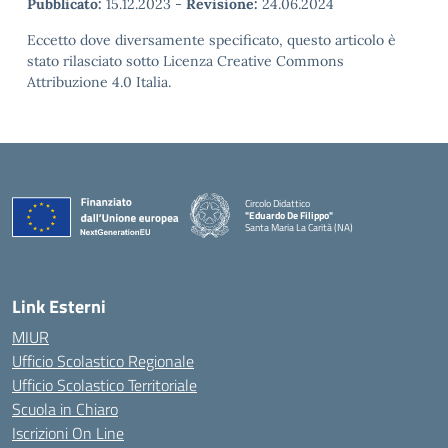
Pubblicato:
15.12.2023
-
Revisione:
24.06.2024
Eccetto dove diversamente specificato, questo articolo è
stato rilasciato sotto Licenza Creative Commons
Attribuzione 4.0 Italia.
Circolo Didattico
"Eduardo De Filippo"
Santa Maria La Carità (NA)
— Visita la pagina iniziale della scuola
Link Esterni
MIUR
Ufficio Scolastico Regionale
Ufficio Scolastico Territoriale
Scuola in Chiaro
Iscrizioni On Line