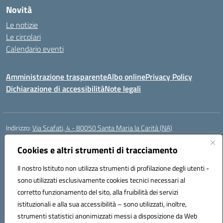
Novità
Le notizie
Le circolari
Calendario eventi
Amministrazione trasparente
Albo online
Privacy Policy
Dichiarazione di accessibilità
Note legali
Indirizzo:
Via Scafati, 4 - 80050 Santa Maria la Carità (NA)
Centralino:
0818741506
Email:
NAEE21900T@istruzione.it
Posta elettronica certificata (PEC):
Cookies e altri strumenti di tracciamento
NAEE21900T@pec.istruzione.it
Codice fiscale: 90016250632
Il nostro Istituto non utilizza strumenti di profilazione degli utenti -
Codice meccanografico:
NAEE21900T
sono utilizzati esclusivamente cookies tecnici necessari al
Codice Indice delle Pubbliche Amministrazioni (IPA): istsc_naee21900t
corretto funzionamento del sito, alla fruibilità dei servizi
Codice unico di fatturazione (CUF): UFZ0X6
istituzionali e alla sua accessibilità – sono utilizzati, inoltre,
strumenti statistici anonimizzati messi a disposizione da Web