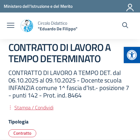
Vai ai contenuti
Vai al menu di navigazione
Vai al footer
Ministero dell'Istruzione e del Merito
Circolo Didattico
"Eduardo De Filippo"
CONTRATTO DI LAVORO A
Apr
TEMPO DETERMINATO
CONTRATTO DI LAVORO A TEMPO DET. dal
06.10.2025 al 09.10.2025 - Docente scuola
INFANZIA comune 1^ fascia d'Ist.- posizione 7
- punti 142 - Prot. ind. 8464
Stampa / Condividi
Tipologia
Contratto