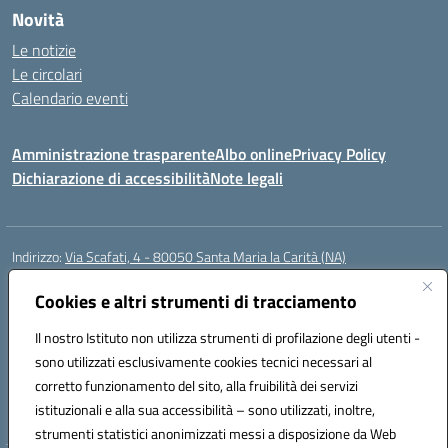
Novità
Le notizie
Le circolari
Calendario eventi
Amministrazione trasparente
Albo online
Privacy Policy
Dichiarazione di accessibilità
Note legali
Indirizzo:
Via Scafati, 4 - 80050 Santa Maria la Carità (NA)
Centralino:
0818741506
Email:
NAEE21900T@istruzione.it
Posta elettronica certificata (PEC):
Cookies e altri strumenti di tracciamento
NAEE21900T@pec.istruzione.it
Codice fiscale: 90016250632
Il nostro Istituto non utilizza strumenti di profilazione degli utenti -
Codice meccanografico:
NAEE21900T
sono utilizzati esclusivamente cookies tecnici necessari al
Codice Indice delle Pubbliche Amministrazioni (IPA): istsc_naee21900t
corretto funzionamento del sito, alla fruibilità dei servizi
Codice unico di fatturazione (CUF): UFZ0X6
istituzionali e alla sua accessibilità – sono utilizzati, inoltre,
strumenti statistici anonimizzati messi a disposizione da Web