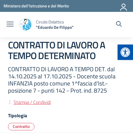
Vai ai contenuti
Vai al menu di navigazione
Vai al footer
Ministero dell'Istruzione e del Merito
Circolo Didattico
"Eduardo De Filippo"
CONTRATTO DI LAVORO A
Apr
TEMPO DETERMINATO
CONTRATTO DI LAVORO A TEMPO DET. dal
14.10.2025 al 17.10.2025 - Docente scuola
INFANZIA posto comune 1^fascia d'Ist.-
posizione 7 - punti 142 - Prot. ind. 8725
Stampa / Condividi
Tipologia
Contratto