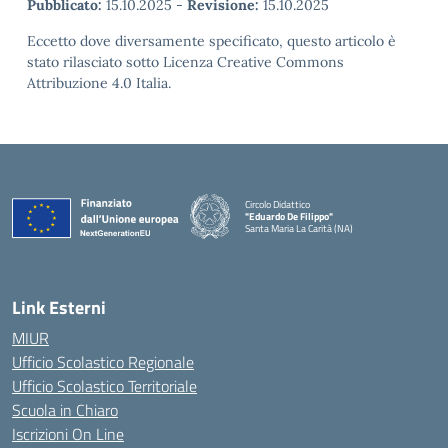
Pubblicato:
15.10.2025
-
Revisione:
15.10.2025
Eccetto dove diversamente specificato, questo articolo è
stato rilasciato sotto Licenza Creative Commons
Attribuzione 4.0 Italia.
Circolo Didattico
"Eduardo De Filippo"
Santa Maria La Carità (NA)
— Visita la pagina iniziale della scuola
Link Esterni
MIUR
Ufficio Scolastico Regionale
Ufficio Scolastico Territoriale
Scuola in Chiaro
Iscrizioni On Line