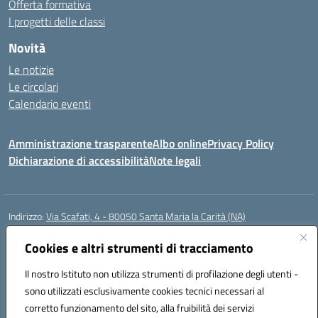
Offerta formativa
I progetti delle classi
Novità
Le notizie
Le circolari
Calendario eventi
Amministrazione trasparente
Albo online
Privacy Policy
Dichiarazione di accessibilità
Note legali
Indirizzo:
Via Scafati, 4 - 80050 Santa Maria la Carità (NA)
Centralino:
0818741506
Email:
NAEE21900T@istruzione.it
Posta elettronica certificata (PEC):
Cookies e altri strumenti di tracciamento
NAEE21900T@pec.istruzione.it
Codice fiscale: 90016250632
Il nostro Istituto non utilizza strumenti di profilazione degli utenti -
Codice meccanografico:
NAEE21900T
sono utilizzati esclusivamente cookies tecnici necessari al
Codice Indice delle Pubbliche Amministrazioni (IPA): istsc_naee21900t
corretto funzionamento del sito, alla fruibilità dei servizi
Codice unico di fatturazione (CUF): UFZ0X6