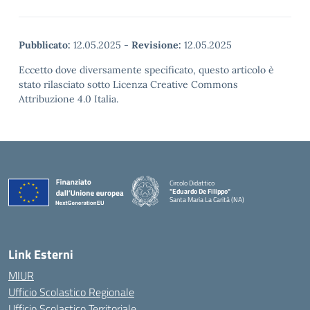
Pubblicato:
12.05.2025
-
Revisione:
12.05.2025
Eccetto dove diversamente specificato, questo articolo è
stato rilasciato sotto Licenza Creative Commons
Attribuzione 4.0 Italia.
Circolo Didattico
"Eduardo De Filippo"
Santa Maria La Carità (NA)
— Visita la pagina iniziale della scuola
Link Esterni
MIUR
Ufficio Scolastico Regionale
Ufficio Scolastico Territoriale