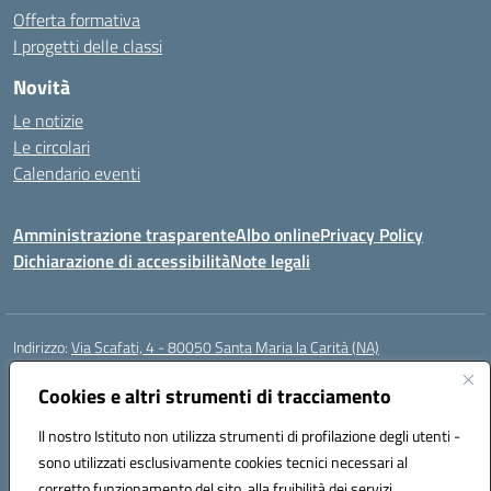
Offerta formativa
I progetti delle classi
Novità
Le notizie
Le circolari
Calendario eventi
Amministrazione trasparente
Albo online
Privacy Policy
Dichiarazione di accessibilità
Note legali
Indirizzo:
Via Scafati, 4 - 80050 Santa Maria la Carità (NA)
Centralino:
0818741506
Email:
NAEE21900T@istruzione.it
Posta elettronica certificata (PEC):
Cookies e altri strumenti di tracciamento
NAEE21900T@pec.istruzione.it
Codice fiscale: 90016250632
Il nostro Istituto non utilizza strumenti di profilazione degli utenti -
Codice meccanografico:
NAEE21900T
sono utilizzati esclusivamente cookies tecnici necessari al
Codice Indice delle Pubbliche Amministrazioni (IPA): istsc_naee21900t
corretto funzionamento del sito, alla fruibilità dei servizi