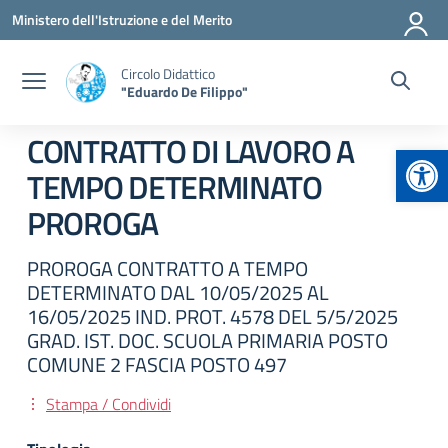
Vai ai contenuti
Vai al menu di navigazione
Vai al footer
Ministero dell'Istruzione e del Merito
Circolo Didattico
"Eduardo De Filippo"
CONTRATTO DI LAVORO A
Apr
TEMPO DETERMINATO
PROROGA
PROROGA CONTRATTO A TEMPO
DETERMINATO DAL 10/05/2025 AL
16/05/2025 IND. PROT. 4578 DEL 5/5/2025
GRAD. IST. DOC. SCUOLA PRIMARIA POSTO
COMUNE 2 FASCIA POSTO 497
Stampa / Condividi