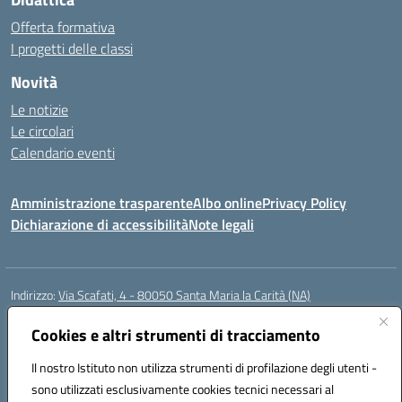
Offerta formativa
I progetti delle classi
Novità
Le notizie
Le circolari
Calendario eventi
Amministrazione trasparente
Albo online
Privacy Policy
Dichiarazione di accessibilità
Note legali
Indirizzo:
Via Scafati, 4 - 80050 Santa Maria la Carità (NA)
Centralino:
0818741506
Email:
NAEE21900T@istruzione.it
Posta elettronica certificata (PEC):
Cookies e altri strumenti di tracciamento
NAEE21900T@pec.istruzione.it
Codice fiscale: 90016250632
Il nostro Istituto non utilizza strumenti di profilazione degli utenti -
Codice meccanografico:
NAEE21900T
sono utilizzati esclusivamente cookies tecnici necessari al