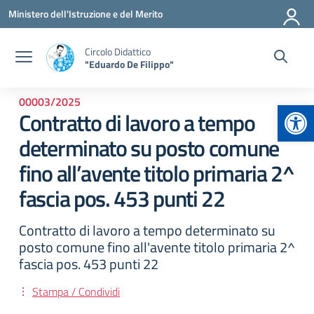
Vai ai contenuti
Vai al menu di navigazione
Vai al footer
Ministero dell'Istruzione e del Merito
Circolo Didattico
"Eduardo De Filippo"
00003/2025
Apr
Contratto di lavoro a tempo
determinato su posto comune
fino all’avente titolo primaria 2^
fascia pos. 453 punti 22
Contratto di lavoro a tempo determinato su
posto comune fino all'avente titolo primaria 2^
fascia pos. 453 punti 22
Stampa / Condividi