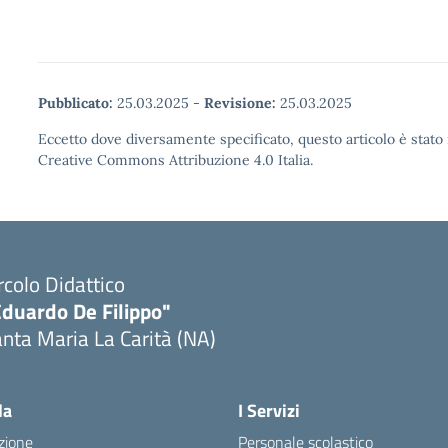
Pubblicato:
25.03.2025
-
Revisione:
25.03.2025
Eccetto dove diversamente specificato, questo articolo è stato 
Creative Commons Attribuzione 4.0 Italia.
rcolo Didattico
Eduardo De Filippo"
nta Maria La Carità (NA)
Visita la pagina iniziale della scuola
la
I Servizi
zione
Personale scolastico