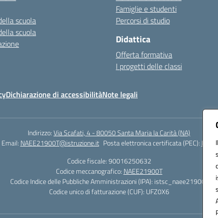
Famiglie e studenti
della scuola
Percorsi di studio
della scuola
Didattica
azione
Offerta formativa
I progetti delle classi
cy
Dichiarazione di accessibilità
Note legali
Indirizzo:
Via Scafati, 4 - 80050 Santa Maria la Carità (NA)
Email:
NAEE21900T@istruzione.it
Posta elettronica certificata (PEC):
NAEE2
Codice fiscale: 90016250632
Codice meccanografico:
NAEE21900T
Codice Indice delle Pubbliche Amministrazioni (IPA): istsc_naee21900t
Codice unico di fatturazione (CUF): UFZ0X6