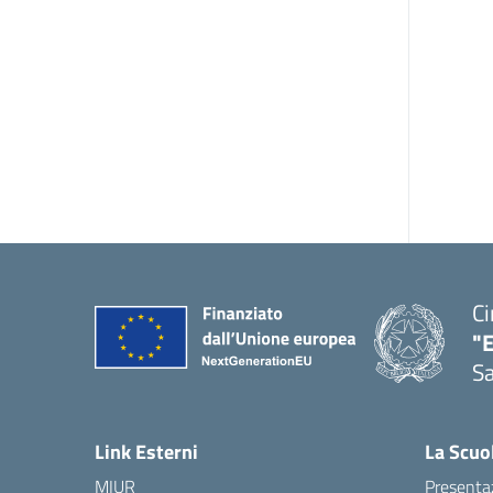
Ci
"
Sa
— 
Link Esterni
La Scuo
MIUR
Presenta