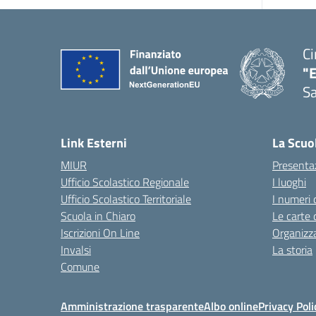
Ci
"
Sa
— 
Link Esterni
La Scuo
MIUR
Presenta
Ufficio Scolastico Regionale
I luoghi
Ufficio Scolastico Territoriale
I numeri 
Scuola in Chiaro
Le carte 
Iscrizioni On Line
Organizz
Invalsi
La storia
Comune
Amministrazione trasparente
Albo online
Privacy Poli