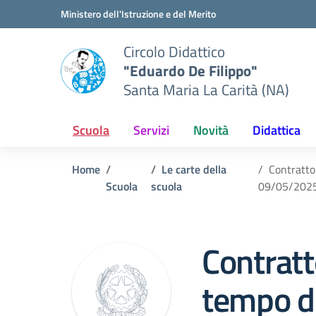
Vai ai contenuti
Vai al menu di navigazione
Vai al footer
Ministero dell'Istruzione e del Merito
Circolo Didattico
"Eduardo De Filippo"
Santa Maria La Carità (NA)
Scuola
Servizi
Novità
Didattica
Home
Le carte della
Contratto
Scuola
scuola
09/05/202
Contratt
tempo d