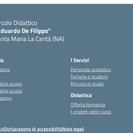
rcolo Didattico
Eduardo De Filippo"
nta Maria La Carità (NA)
Visita la pagina iniziale della scuola
la
I Servizi
zione
Personale scolastico
Famiglie e studenti
della scuola
Percorsi di studio
della scuola
Didattica
azione
Offerta formativa
I progetti delle classi
cy
Dichiarazione di accessibilità
Note legali