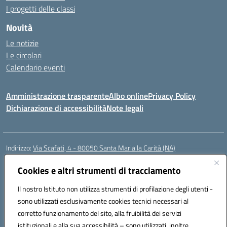
I progetti delle classi
Novità
Le notizie
Le circolari
Calendario eventi
Amministrazione trasparente
Albo online
Privacy Policy
Dichiarazione di accessibilità
Note legali
Indirizzo:
Via Scafati, 4 - 80050 Santa Maria la Carità (NA)
Centralino:
0818741506
Email:
NAEE21900T@istruzione.it
Posta elettronica certificata (PEC):
Cookies e altri strumenti di tracciamento
NAEE21900T@pec.istruzione.it
Codice fiscale: 90016250632
Il nostro Istituto non utilizza strumenti di profilazione degli utenti -
Codice meccanografico:
NAEE21900T
sono utilizzati esclusivamente cookies tecnici necessari al
Codice Indice delle Pubbliche Amministrazioni (IPA): istsc_naee21900t
corretto funzionamento del sito, alla fruibilità dei servizi
Codice unico di fatturazione (CUF): UFZ0X6
istituzionali e alla sua accessibilità – sono utilizzati, inoltre,