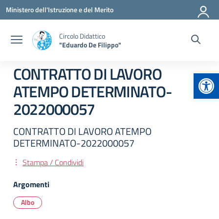
Vai ai contenuti
Vai al menu di navigazione
Vai al footer
Ministero dell'Istruzione e del Merito
Circolo Didattico
"Eduardo De Filippo"
CONTRATTO DI LAVORO
Apr
ATEMPO DETERMINATO-
2022000057
CONTRATTO DI LAVORO ATEMPO
DETERMINATO-2022000057
Stampa / Condividi
Argomenti
Albo