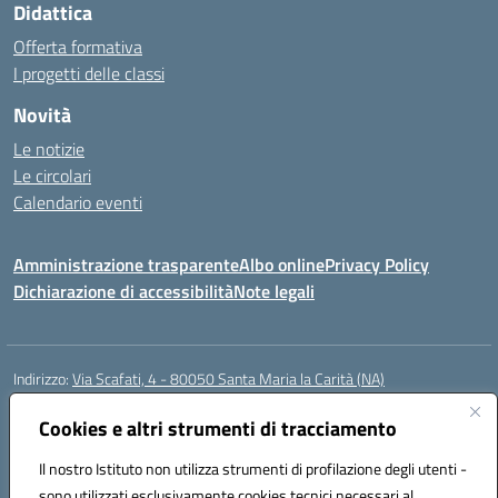
Didattica
Offerta formativa
I progetti delle classi
Novità
Le notizie
Le circolari
Calendario eventi
Amministrazione trasparente
Albo online
Privacy Policy
Dichiarazione di accessibilità
Note legali
Indirizzo:
Via Scafati, 4 - 80050 Santa Maria la Carità (NA)
Centralino:
0818741506
Email:
NAEE21900T@istruzione.it
Posta elettronica certificata (PEC):
Cookies e altri strumenti di tracciamento
NAEE21900T@pec.istruzione.it
Codice fiscale: 90016250632
Il nostro Istituto non utilizza strumenti di profilazione degli utenti -
Codice meccanografico:
NAEE21900T
sono utilizzati esclusivamente cookies tecnici necessari al