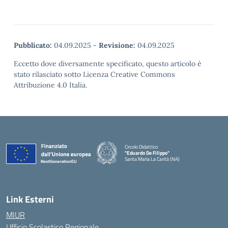
Pubblicato:
04.09.2025
-
Revisione:
04.09.2025
Eccetto dove diversamente specificato, questo articolo è
stato rilasciato sotto Licenza Creative Commons
Attribuzione 4.0 Italia.
Circolo Didattico
"Eduardo De Filippo"
Santa Maria La Carità (NA)
— Visita la pagina iniziale della scuola
Link Esterni
MIUR
Ufficio Scolastico Regionale