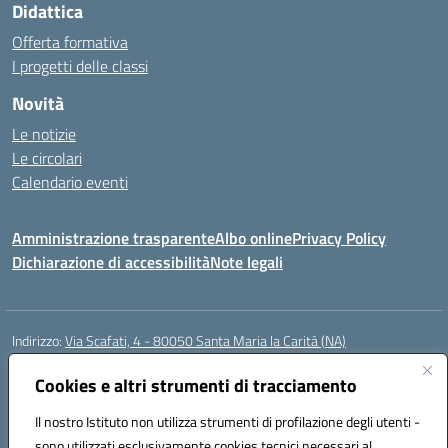
Didattica
Offerta formativa
I progetti delle classi
Novità
Le notizie
Le circolari
Calendario eventi
Amministrazione trasparente
Albo online
Privacy Policy
Dichiarazione di accessibilità
Note legali
Indirizzo:
Via Scafati, 4 - 80050 Santa Maria la Carità (NA)
Centralino:
0818741506
Email:
NAEE21900T@istruzione.it
Posta elettronica certificata (PEC):
Cookies e altri strumenti di tracciamento
NAEE21900T@pec.istruzione.it
Codice fiscale: 90016250632
Il nostro Istituto non utilizza strumenti di profilazione degli utenti -
Codice meccanografico:
NAEE21900T
sono utilizzati esclusivamente cookies tecnici necessari al