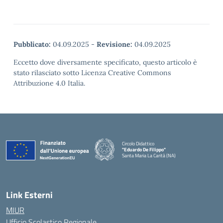
Pubblicato:
04.09.2025
-
Revisione:
04.09.2025
Eccetto dove diversamente specificato, questo articolo è
stato rilasciato sotto Licenza Creative Commons
Attribuzione 4.0 Italia.
Circolo Didattico
"Eduardo De Filippo"
Santa Maria La Carità (NA)
— Visita la pagina iniziale della scuola
Link Esterni
MIUR
Ufficio Scolastico Regionale