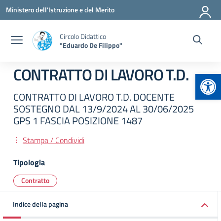
Vai ai contenuti
Vai al menu di navigazione
Vai al footer
Ministero dell'Istruzione e del Merito
Circolo Didattico
"Eduardo De Filippo"
CONTRATTO DI LAVORO T.D.
Apr
CONTRATTO DI LAVORO T.D. DOCENTE
SOSTEGNO DAL 13/9/2024 AL 30/06/2025
GPS 1 FASCIA POSIZIONE 1487
Stampa / Condividi
Tipologia
Contratto
Indice della pagina