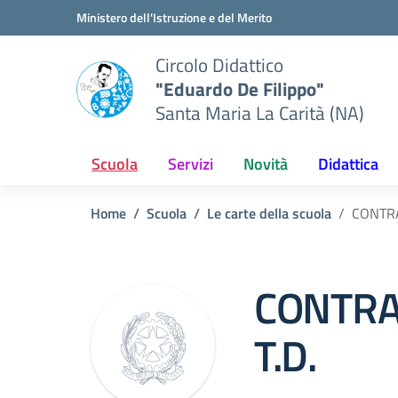
Vai ai contenuti
Vai al menu di navigazione
Vai al footer
Ministero dell'Istruzione e del Merito
Circolo Didattico
"Eduardo De Filippo"
Santa Maria La Carità (NA)
Scuola
Servizi
Novità
Didattica
Home
Scuola
Le carte della scuola
CONTRA
CONTRA
T.D.