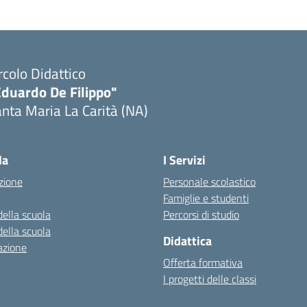
rcolo Didattico
Eduardo De Filippo"
nta Maria La Carità (NA)
Visita la pagina iniziale della scuola
la
I Servizi
zione
Personale scolastico
Famiglie e studenti
della scuola
Percorsi di studio
della scuola
Didattica
azione
Offerta formativa
I progetti delle classi