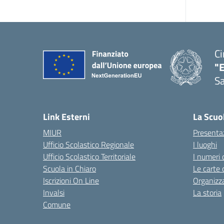
Ci
"
Sa
— 
Link Esterni
La Scuo
MIUR
Presenta
Ufficio Scolastico Regionale
I luoghi
Ufficio Scolastico Territoriale
I numeri 
Scuola in Chiaro
Le carte 
Iscrizioni On Line
Organizz
Invalsi
La storia
Comune