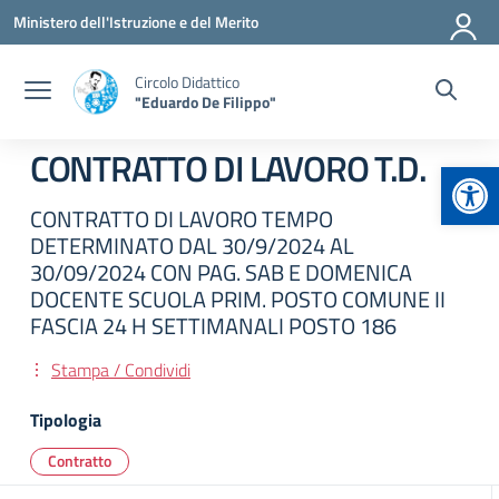
Vai ai contenuti
Vai al menu di navigazione
Vai al footer
Ministero dell'Istruzione e del Merito
Circolo Didattico
"Eduardo De Filippo"
CONTRATTO DI LAVORO T.D.
Apr
CONTRATTO DI LAVORO TEMPO
DETERMINATO DAL 30/9/2024 AL
30/09/2024 CON PAG. SAB E DOMENICA
DOCENTE SCUOLA PRIM. POSTO COMUNE II
FASCIA 24 H SETTIMANALI POSTO 186
Stampa / Condividi
Tipologia
Contratto