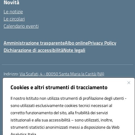
Novità
Le notizie
Le circolari
Calendario eventi
Amministrazione trasparente
Albo online
Privacy Policy
Dichiarazione di accessibilità
Note legali
Indirizzo:
Via Scafati, 4 - 80050 Santa Maria la Carità (NA)
Centralino:
0818741506
Email:
NAEE21900T@istruzione.it
Posta elettronica certificata (PEC):
Cookies e altri strumenti di tracciamento
NAEE21900T@pec.istruzione.it
Codice fiscale: 90016250632
Il nostro Istituto non utilizza strumenti di profilazione degli utenti -
Codice meccanografico:
NAEE21900T
sono utilizzati esclusivamente cookies tecnici necessari al
Codice Indice delle Pubbliche Amministrazioni (IPA): istsc_naee21900t
corretto funzionamento del sito, alla fruibilità dei servizi
Codice unico di fatturazione (CUF): UFZ0X6
istituzionali e alla sua accessibilità – sono utilizzati, inoltre,
strumenti statistici anonimizzati messi a disposizione da Web
Analytics Italia.