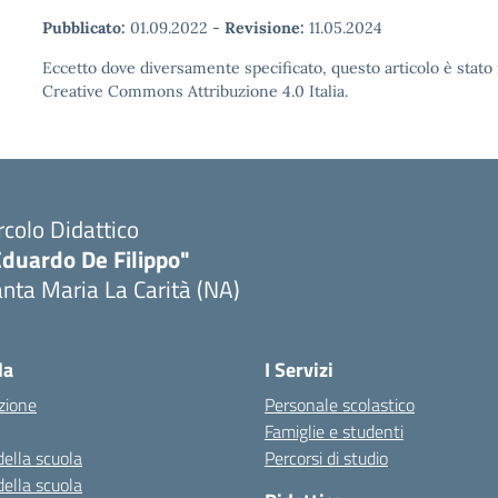
Pubblicato:
01.09.2022
-
Revisione:
11.05.2024
Eccetto dove diversamente specificato, questo articolo è stato 
Creative Commons Attribuzione 4.0 Italia.
rcolo Didattico
Eduardo De Filippo"
nta Maria La Carità (NA)
Visita la pagina iniziale della scuola
la
I Servizi
zione
Personale scolastico
Famiglie e studenti
della scuola
Percorsi di studio
della scuola