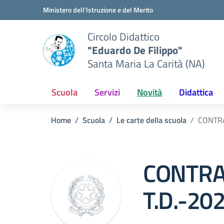
Vai ai contenuti
Vai al menu di navigazione
Vai al footer
Ministero dell'Istruzione e del Merito
Circolo Didattico
"Eduardo De Filippo"
Santa Maria La Carità (NA)
Scuola
Servizi
Novità
Didattica
Home
Scuola
Le carte della scuola
CONTRA
CONTRA
T.D.-20