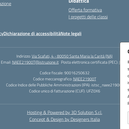
Didattica
azione
Offerta formativa
I progetti delle classi
cy
Dichiarazione di accessibilità
Note legali
Indirizzo:
Via Scafati, 4 - 80050 Santa Maria la Carità (NA)
Email:
NAEE21900T@istruzione.it
Posta elettronica certificata (PEC):
NAEE2
Codice fiscale: 90016250632
Codice meccanografico:
NAEE21900T
Codice Indice delle Pubbliche Amministrazioni (IPA): istsc_naee21900t
Codice unico di fatturazione (CUF): UFZ0X6
Hosting & Powered by 3D Solution S.r.l.
Concept & Design by Designers Italia