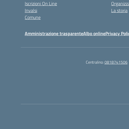
Iscrizioni On Line
Organizz
Invalsi
La storia
Comune
Amministrazione trasparente
Albo online
Privacy Poli
Centralino:
0818741506