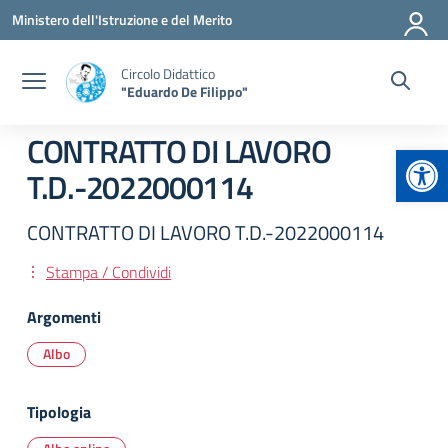
Vai ai contenuti
Vai al menu di navigazione
Vai al footer
Ministero dell'Istruzione e del Merito
Circolo Didattico
"Eduardo De Filippo"
CONTRATTO DI LAVORO
Apr
T.D.-2022000114
CONTRATTO DI LAVORO T.D.-2022000114
Stampa / Condividi
Argomenti
Albo
Tipologia