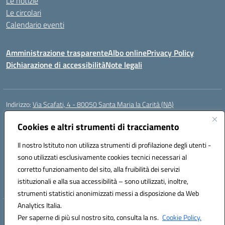
Le notizie
Le circolari
Calendario eventi
Amministrazione trasparente
Albo online
Privacy Policy
Dichiarazione di accessibilità
Note legali
Indirizzo:
Via Scafati, 4 - 80050 Santa Maria la Carità (NA)
Centralino:
0818741506
Email:
NAEE21900T@istruzione.it
Posta elettronica certificata (PEC):
Cookies e altri strumenti di tracciamento
NAEE21900T@pec.istruzione.it
Codice fiscale: 90016250632
Il nostro Istituto non utilizza strumenti di profilazione degli utenti -
Codice meccanografico:
NAEE21900T
sono utilizzati esclusivamente cookies tecnici necessari al
Codice Indice delle Pubbliche Amministrazioni (IPA): istsc_naee21900t
corretto funzionamento del sito, alla fruibilità dei servizi
Codice unico di fatturazione (CUF): UFZ0X6
istituzionali e alla sua accessibilità – sono utilizzati, inoltre,
strumenti statistici anonimizzati messi a disposizione da Web
Analytics Italia.
Hosting & Powered by 3D Solution S.r.l.
Per saperne di più sul nostro sito, consulta la ns.
Cookie Policy.