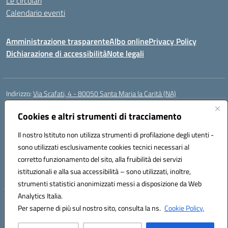
Le circolari
Calendario eventi
Amministrazione trasparente
Albo online
Privacy Policy
Dichiarazione di accessibilità
Note legali
Indirizzo:
Via Scafati, 4 - 80050 Santa Maria la Carità (NA)
Centralino:
0818741506
Email:
NAEE21900T@istruzione.it
Posta elettronica certificata (PEC):
Cookies e altri strumenti di tracciamento
NAEE21900T@pec.istruzione.it
Codice fiscale: 90016250632
Il nostro Istituto non utilizza strumenti di profilazione degli utenti -
Codice meccanografico:
NAEE21900T
sono utilizzati esclusivamente cookies tecnici necessari al
Codice Indice delle Pubbliche Amministrazioni (IPA): istsc_naee21900t
corretto funzionamento del sito, alla fruibilità dei servizi
Codice unico di fatturazione (CUF): UFZ0X6
istituzionali e alla sua accessibilità – sono utilizzati, inoltre,
strumenti statistici anonimizzati messi a disposizione da Web
Analytics Italia.
Hosting & Powered by 3D Solution S.r.l.
Per saperne di più sul nostro sito, consulta la ns.
Cookie Policy.
Concept & Design by Designers Italia