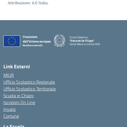
Attribuzione 4.0 Italia.
Circolo Didattico
"Eduardo De Filippo"
Santa Maria La Carità (NA)
— Visita la pagina iniziale della scuola
Link Esterni
MIUR
Ufficio Scolastico Regionale
Ufficio Scolastico Territoriale
Scuola in Chiaro
Iscrizioni On Line
Invalsi
Comune
La Scuola