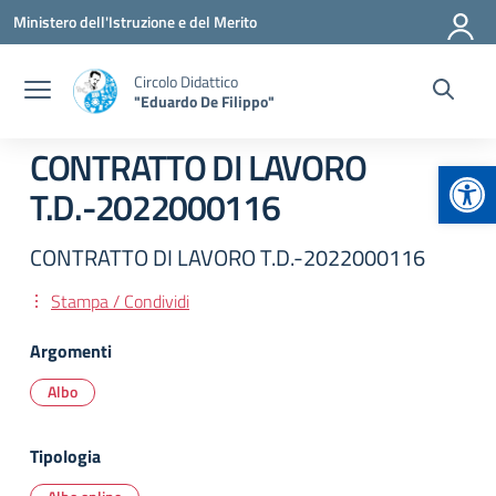
Vai ai contenuti
Vai al menu di navigazione
Vai al footer
Ministero dell'Istruzione e del Merito
Circolo Didattico
"Eduardo De Filippo"
CONTRATTO DI LAVORO
Apr
T.D.-2022000116
CONTRATTO DI LAVORO T.D.-2022000116
Stampa / Condividi
Argomenti
Albo
Tipologia