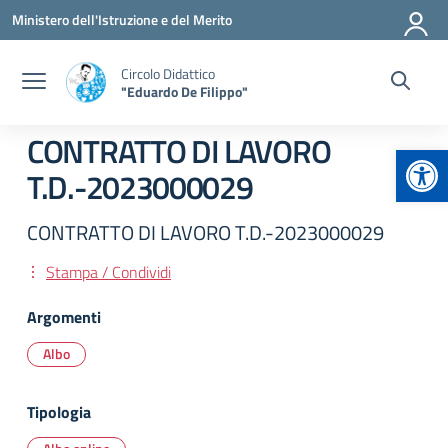
Vai ai contenuti
Vai al menu di navigazione
Vai al footer
Ministero dell'Istruzione e del Merito
Circolo Didattico
"Eduardo De Filippo"
CONTRATTO DI LAVORO
Apr
T.D.-2023000029
CONTRATTO DI LAVORO T.D.-2023000029
Stampa / Condividi
Argomenti
Albo
Tipologia