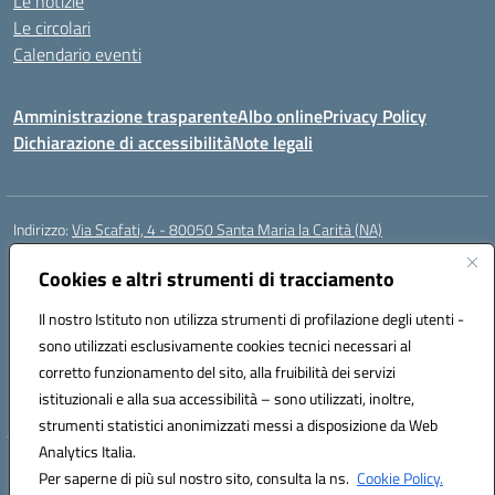
Le notizie
Le circolari
Calendario eventi
Amministrazione trasparente
Albo online
Privacy Policy
Dichiarazione di accessibilità
Note legali
Indirizzo:
Via Scafati, 4 - 80050 Santa Maria la Carità (NA)
Centralino:
0818741506
Email:
NAEE21900T@istruzione.it
Posta elettronica certificata (PEC):
Cookies e altri strumenti di tracciamento
NAEE21900T@pec.istruzione.it
Codice fiscale: 90016250632
Il nostro Istituto non utilizza strumenti di profilazione degli utenti -
Codice meccanografico:
NAEE21900T
sono utilizzati esclusivamente cookies tecnici necessari al
Codice Indice delle Pubbliche Amministrazioni (IPA): istsc_naee21900t
corretto funzionamento del sito, alla fruibilità dei servizi
Codice unico di fatturazione (CUF): UFZ0X6
istituzionali e alla sua accessibilità – sono utilizzati, inoltre,
strumenti statistici anonimizzati messi a disposizione da Web
Analytics Italia.
Hosting & Powered by 3D Solution S.r.l.
Per saperne di più sul nostro sito, consulta la ns.
Cookie Policy.